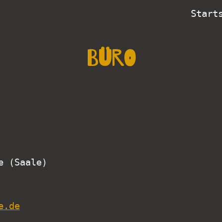
Start
ip to main content
Skip to navigat
Büro
e (Saale)
e.de